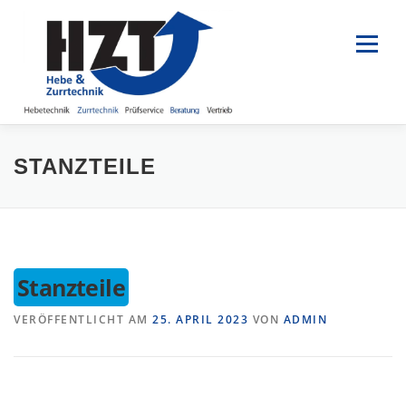
Zum
Inhalt
springen
Menü
PRODUKTE
UNTERNEHMEN
ANGEBOTE
STANZTEILE
SERVICECENTER
AKTUELLES
KONTAKT
Stanzteile
VERÖFFENTLICHT AM
25. APRIL 2023
VON
ADMIN