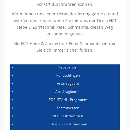
vor Ort durchführen können.
Wir nehmen uns jeder Herausforderung gerne an und
würden uns freuen, wenn Sie mit uns, der Firma HZT
Hebe & Zurrtechnik Peter Schmeinta, diesen Weg
zusammen gehen.
Mit HZT Hebe & Zurrtechnik Peter Schmeinta werden
Sie sich immer sicher fühlen.
Hebebänder
Rundschlingen
Anschlagseile
Anschlagketten
EDELSTAHL -Programm
Lasttraversen
ALU-Lasttraversen
Edelstahl-Lasttraversen